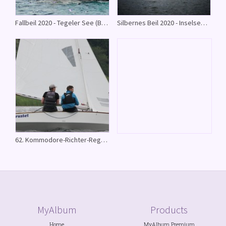
Fallbeil 2020 - Tegeler See (Bide von Paul König)
Silbernes Beil 2020 - Inselsee (Bider von Dr.Jörn-Christoph Jansen)
62. Kommodore-Richter-Regatta - Segeberger See
MyAlbum
Products
Home
MyAlbum Premium