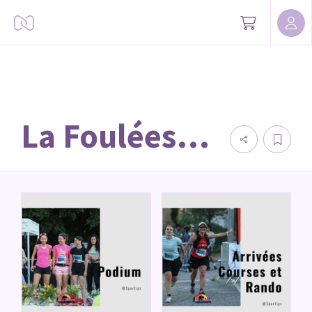
La Foulées des Zéléphants 2025