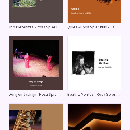
Trio Pletenitsa - Rosa Spier Huis - 20 september 2024
Quies - Rosa Spier huis - 13 juli 2024
Donij en Jasmijn - Rosa Spier huis 2 juni 2024
Beatriz Montes - Rosa Spier 19 april 2024