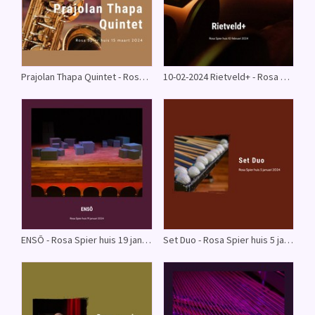
Prajolan Thapa Quintet - Rosa Spier huis 15 maart 2024
10-02-2024 Rietveld+ - Rosa Spier huis
ENSŌ - Rosa Spier huis 19 januari 2024
Set Duo - Rosa Spier huis 5 januari 2024