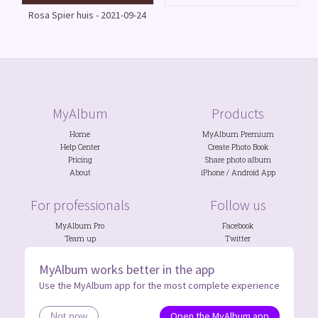
Rosa Spier huis - 2021-09-24
MyAlbum
Products
Home
MyAlbum Premium
Help Center
Create Photo Book
Pricing
Share photo album
About
iPhone
/
Android
App
For professionals
Follow us
MyAlbum Pro
Facebook
Team up
Twitter
Photo Contests
Discord
NGOs
&
Schools
Instagram
MyAlbum works better in the app
Use the MyAlbum app for the most complete experience
Legal
Privacy
Open the MyAlbum app
Not now