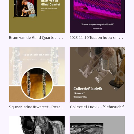
Bram van de Glind Quartet - Rosa Spier huis 8 december 2023
2023-11-10 Tussen hoop en vergankelijkheid - Sara Corbey & Matthijs Jongen
SqueaKlarinetKwartet - Rosa Spier huis - 13 oktober 2023
Collectief Ludvik - "Sehnsucht"