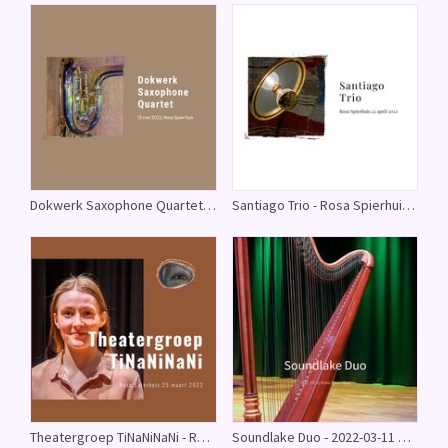
Dokwerk Saxophone Quartet - 13 mei 2022, Rosa Spier huis
Santiago Trio - Rosa Spierhuis 22 april 2022
Theatergroep TiNaNiNaNi - Rosa Spierhuis 25 maart 2022
Soundlake Duo - 2022-03-11 Rosa Spier Huis