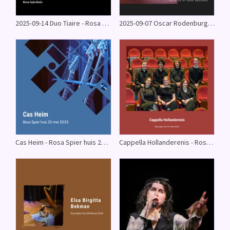
2025-09-14 Duo Tiaire - Rosa Spierhuis
2025-09-07 Oscar Rodenburg - Rosa Spierhuis
Cas Heim - Rosa Spier huis 25 mei 2025
Cappella Hollanderenis - Rosa Spier huis 14 maart 2025