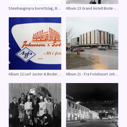
Steinhaugmyra borettslag, Bodø - Bilder til utsmykning i borettslaget.
Album 23 Grand Hotell Bodø - Fra Fotohuset Johnsons arkiv
Album 22 Leif Juster & Bodørussen 1959 - Fra Fotohuset Johnsons arkiv
Album 21 - Fra Fotohuset Johnsons arkiv.