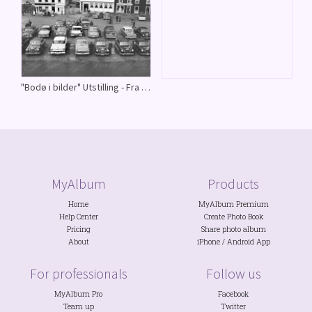
"Bodø i bilder" Utstilling - Fra utstillingen "Bodø i bilder" 2016
MyAlbum
Products
Home
MyAlbum Premium
Help Center
Create Photo Book
Pricing
Share photo album
About
iPhone
/
Android
App
For professionals
Follow us
MyAlbum Pro
Facebook
Team up
Twitter