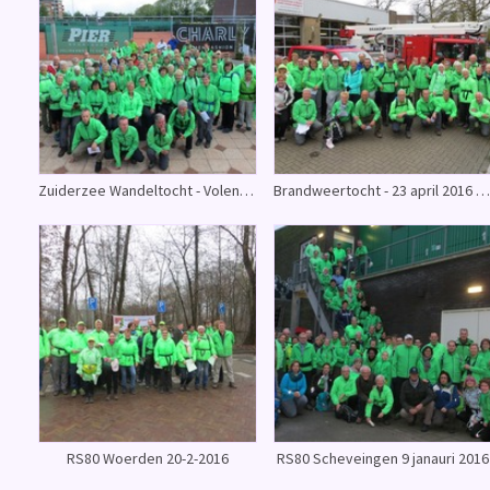
Zuiderzee Wandeltocht - Volendam 14 mei 2016
Brandweertocht - 23 april 2016 Baarn
RS80 Woerden 20-2-2016
RS80 Scheveingen 9 janauri 2016