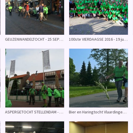
16
GEUZENWANDELTOCHT - 25 SEPTEMBER 2016
100ste VIERDAAGSE 2016 - 19 juli tot en met 22 juli 2016
16
ASPERGETOCHT STELLENDAM - 18 JUNI 2016
Bier en Haringtocht Vlaardingen - 4 juni 2016