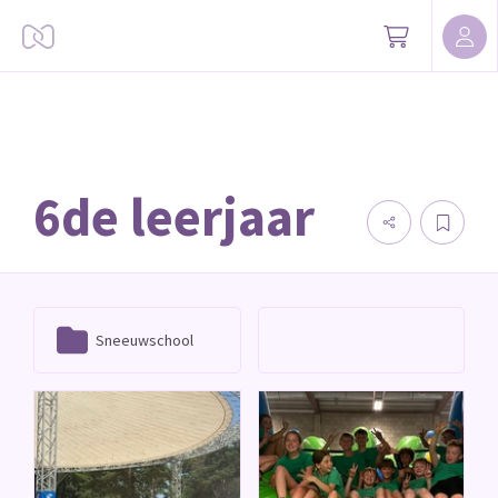
6de leerjaar
Sneeuwschool