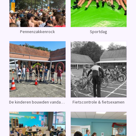
Pennenzakkenrock
Sportdag
De kinderen bouwden vandaag een reuzegrote knikkerbaan
Fietscontrole & fietsexamen