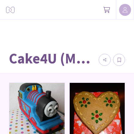
Cake4U (Miranda & Naomi's taarten)