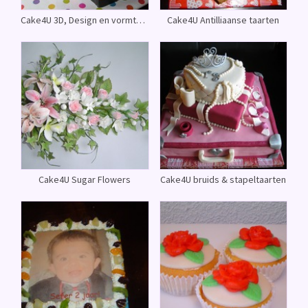
Cake4U 3D, Design en vormtaarten
Cake4U Antilliaanse taarten
Cake4U Sugar Flowers
Cake4U bruids & stapeltaarten