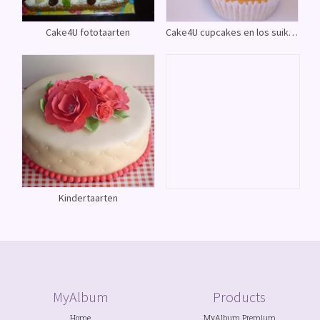
Cake4U fototaarten
Cake4U cupcakes en los suikerwerk
Kindertaarten
MyAlbum
Products
Home
MyAlbum Premium