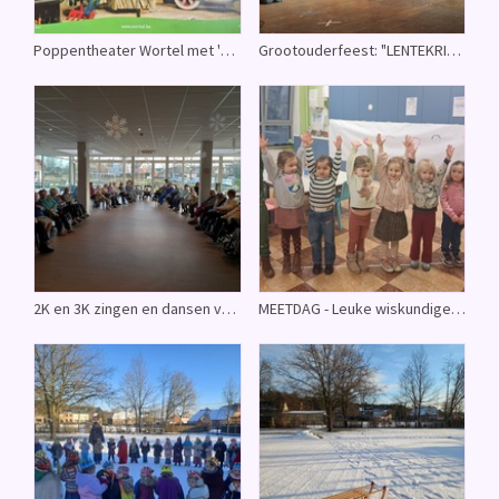
Poppentheater Wortel met 'Rosa-Marie' - Op de boerderij van Rosa-Marie wonen er ook kippen
Grootouderfeest: "LENTEKRIEBELS" - Een wondermooie lentedag voor onze grootouders!
2K en 3K zingen en dansen voor bewoners WZC Herselt - Een activiteit voor het goede doel
MEETDAG - Leuke wiskundige opdrachten met ouders