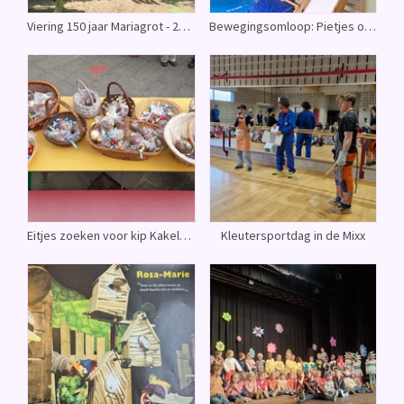
Viering 150 jaar Mariagrot - 2K en 3K zingen en versieren de grot
Bewegingsomloop: Pietjes oefenen op de daken!
Eitjes zoeken voor kip Kakelbont? - Leuke eierzoektocht met ouders
Kleutersportdag in de Mixx