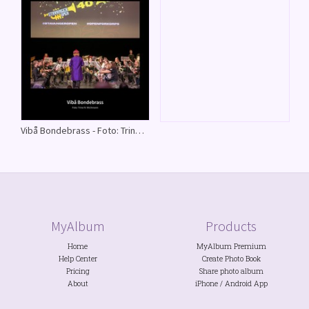
Vibå Bondebrass - Foto: Trine N. Wichmann
MyAlbum
Products
Home
MyAlbum Premium
Help Center
Create Photo Book
Pricing
Share photo album
About
iPhone
/
Android
App