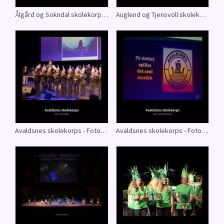
Ålgård og Sokndal skolekorps - Foto: Øyvind Andersen
Auglend og Tjensvoll skolekorps - Nicholaj Nielsen
Avaldsnes skolekorps - Foto: Jone Lilleby
Avaldsnes skolekorps - Foto: Trine N. Wichmann