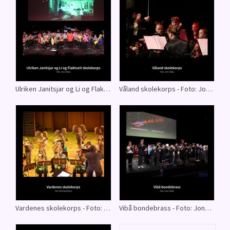
Ulriken Janitsjar og Li og Flaktveit skolekorps - Foto: Jone Lilleby
Våland skolekorps - Foto: Jone Lilleby
Vardenes skolekorps - Foto: Nicholaj Nielsen
Vibå bondebrass - Foto: Jone Lilleby