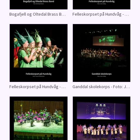
Bogafjell og Oltedal Brass Band - Foto: Nicholaj Nielsen
Felleskorpset på Hundvåg - Foto: Jone Lilleby
Felleskorpset på Hundvåg - Foto: Trine N. Wichmann
Ganddal skolekorps - Foto: Jone Lilleby