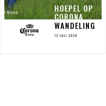
HOEPEL OP
HOEPEL OP
CORONA
CORONA
WANDELING
WANDELING
12 JULI 2020