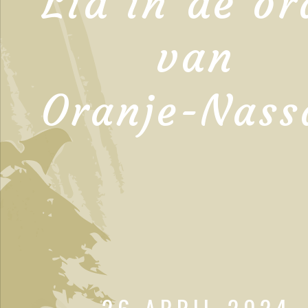
Lid in de or
van
Oranje-Nass