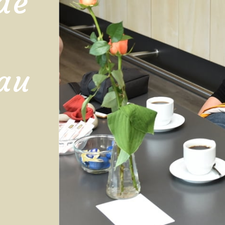
de
au