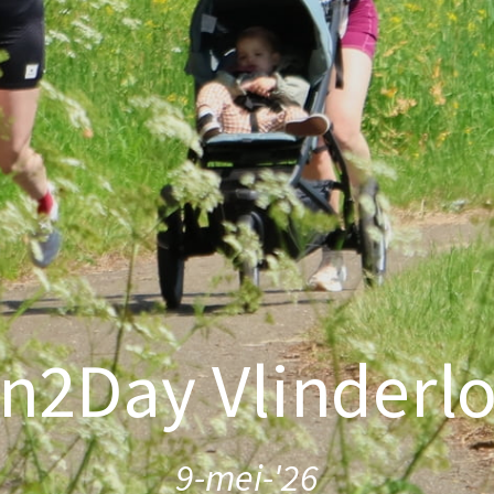
n2Day Vlinderl
9-mei-'26