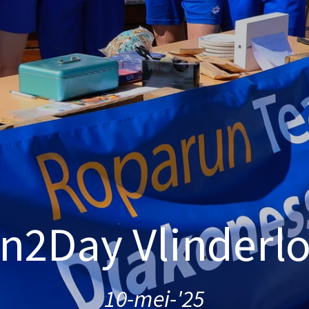
n2Day Vlinderl
10-mei-'25