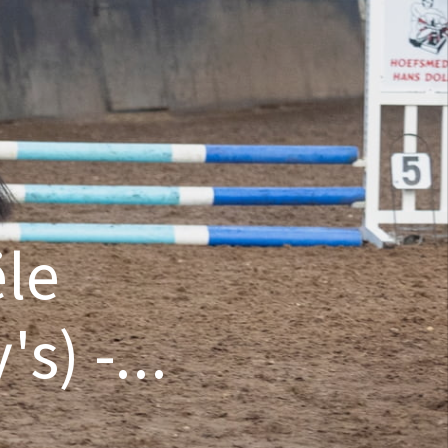
ële
s) -...