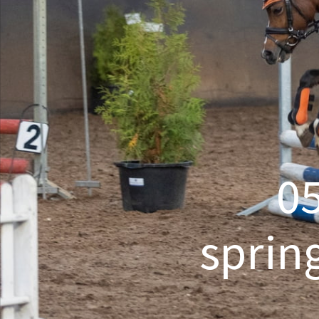
05
spring