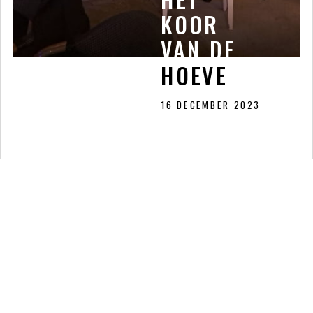
KOOR
KOOR
VAN DE
VAN DE
HOEVE
HOEVE
16 DECEMBER 2023