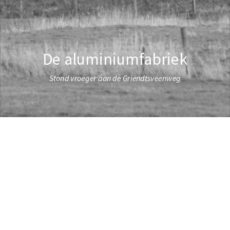
De aluminiumfabriek
Stond vroeger aan de Griendtsveenweg