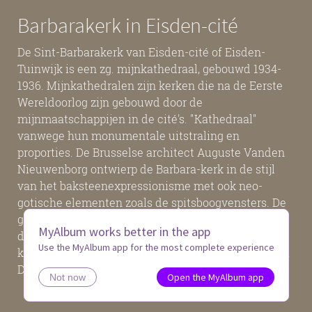
Barbarakerk in Eisden-cité
De Sint-Barbarakerk van Eisden-cité of Eisden-
Tuinwijk is een zg. mijnkathedraal, gebouwd 1934-
1936. Mijnkathedralen zijn kerken die na de Eerste
Wereldoorlog zijn gebouwd door de
mijnmaatschappijen in de cité's. "Kathedraal"
vanwege hun monumentale uitstraling en
proporties. De Brusselse architect Auguste Vanden
Nieuwenborg ontwierp de Barbara-kerk in de stijl
van het baksteenexpressionisme met ook neo-
gotische elementen zoals de spitsboogvensters. De
glas-in-loodramen in het koor zijn geïnspireerd op
MyAlbum works better in the app
die van de kathedraal van Chartres. De
Use the MyAlbum app for the most complete experience
kruiswegstaties zijn van zwart marmer in bas-reliëf.
De Sint-Barbara in de voorgevel is van 1982.
Open the MyAlbum app
Not now