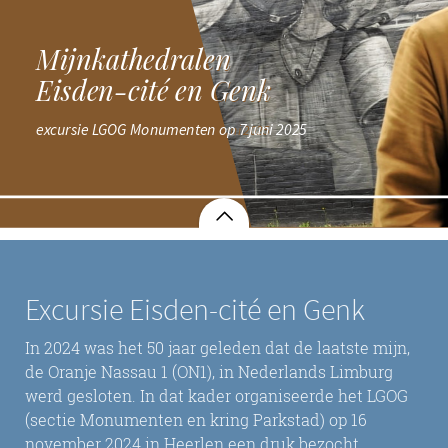
Mijnkathedralen
Mijnkathedralen
Eisden-cité en Genk
Eisden-cité en Genk
excursie LGOG Monumenten op 7 juni 2025
excursie LGOG Monumenten op 7 juni 2025
Excursie Eisden-cité en Genk
In 2024 was het 50 jaar geleden dat de laatste mijn,
de Oranje Nassau 1 (ON1), in Nederlands Limburg
werd gesloten. In dat kader organiseerde het LGOG
(sectie Monumenten en kring Parkstad) op 16
november 2024 in Heerlen een druk bezocht