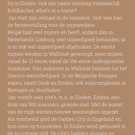
hij in Eisden. Ook zijn naam vandaag toepasselijk:
Kohlbacher, what's in a name?!
Jan start zijn verhaal in de brasserie. Ooit was hier
de fietsenstalling voor de mijnwerkers.
België had veel mijnen en heeft, anders dan in
Nederlands Limburg, veel mijnerfgoed behouden, al
is er ook wel mijnerfgoed afgebroken. De eerste
mijnen werden in Wallonië gevestigd: open mijnen
vanaf de 13 eeuw, vanaf de 19e eeuw ondergrondse
mijnbouw. Vier mijnsites in Wallonië behoren tot het
Unesco-werelderfgoed. In de Belgische Kempen
waren, naast Genk en Eisden, ook mijncomplexen in
Beringen en Houthalen.
Jan vertelt over cité's, m.n. in Eisden. Eisden, een
dorp van 500 inwoners, groeide snel. Met de komst
van de mijn werden nieuwe woonwijken opgezet.
Als voorbeeld gold de Garden City in Engeland en
hun visie op tuinsteden. In Eisden werd gebouwd in
de zg cottage-stijl. De cité's hadden plussen en