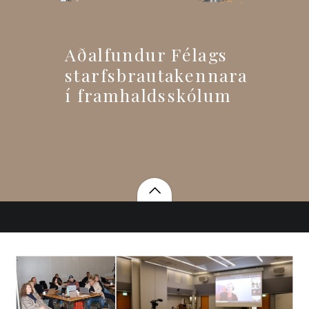
Aðalfundur Félags
starfsbrautakennara
í framhaldsskólum