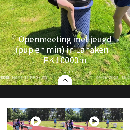
Openmeeting met jeugd
(pup en min) in Lanaken +
PK 10000m
09 juni 2024