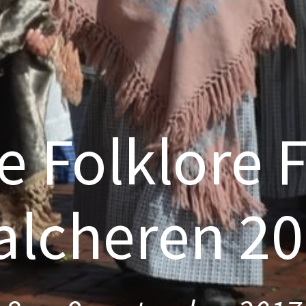
e Folklore F
lcheren 2