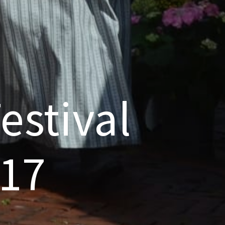
estival
017