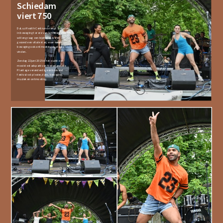
Schiedam
viert 750
DaLuz Health Centrum brengt Schiedam
in beweging ter ere van Schiedam 750. Wij
willen graag een bijdrage leveren aan een
gezonde en vitale stad, waar naast
beweging ook ontmoetingen plaats
vinden.
Zondag 22 juni 2025 is het oudste en
mooiste stadspark van Nederland, de
Plantage veranderd in een bruisend
festival vol plezier, dans, beweging,
muziek en ontmoeting.