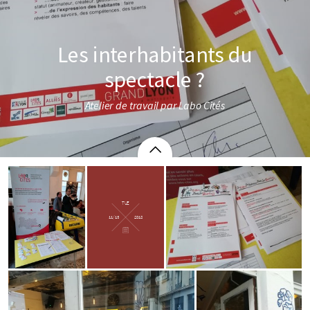
Les interhabitants du
spectacle ?
Atelier de travail par Labo Cités
TUE
11/13
2018