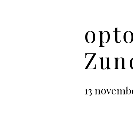
opto
Zun
13 novemb