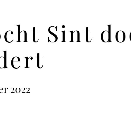
cht Sint do
dert
er 2022