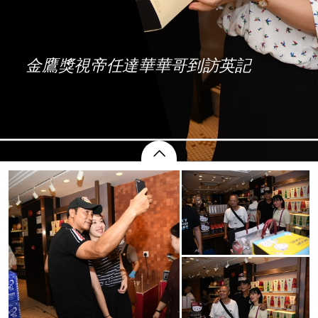
金鷹獎視帝任達華華哥到訪英記