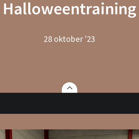
Halloweentraining
28 oktober '23