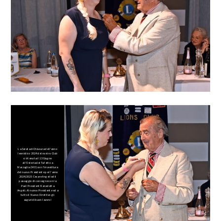
La Serata di Chiusura dell’anno
leonistico 2024 del nostro Club
si è tenuta il 13 Giugno
all’Osteria del Tufetto a
Marzaglia (MO) con l’investitura
del nuovo Presidente per l’anno
2024/2025 Cesare Angeli ed il
passaggio di consegne con la
Past President Benedetta
Angeli. Al nuovo Presidente ed a
tutto il Nuovo Direttivo gli
auguri di buon lavoro!