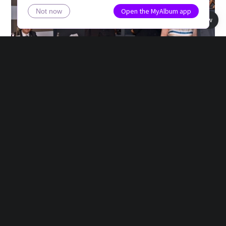
Open the MyAlbum app
Not now
Book view