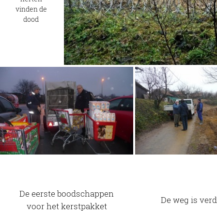
vinden de
dood
De eerste boodschappen
De weg is ve
voor het kerstpakket