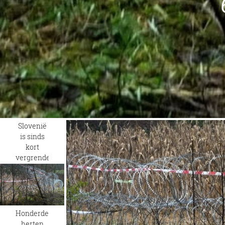
Slovenië
is sinds
kort
vergrendeld
met
prikkeldraad
Honderden
herten