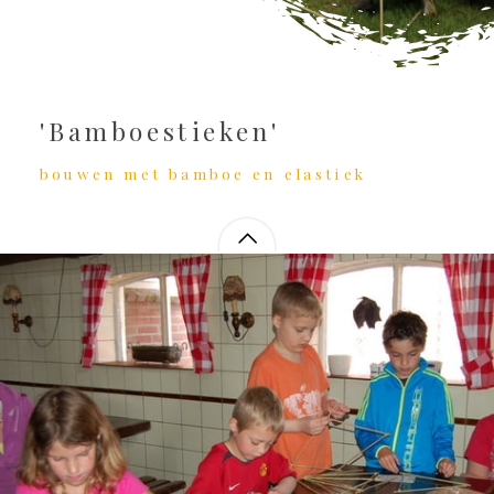
'Bamboestieken'
bouwen met bamboe en elastiek