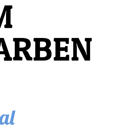
M
ARBEN
al