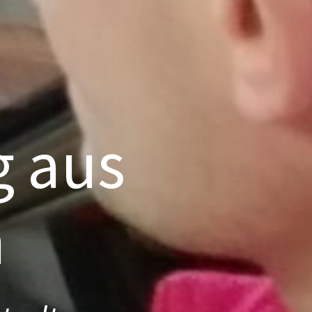
g aus
n