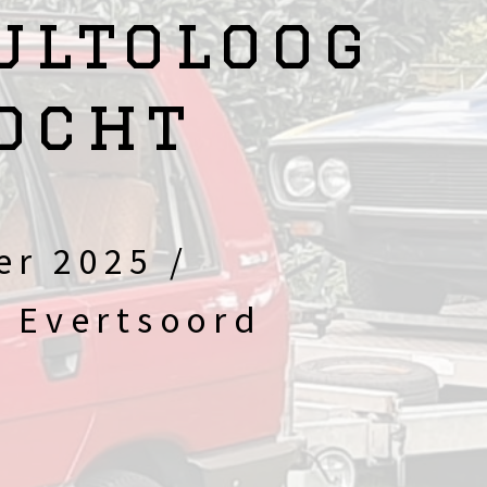
ultoloog
ocht
r 2025 /
 Evertsoord