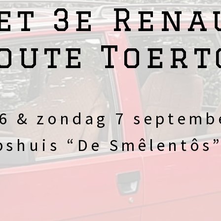
et 3e Rena
oute Toert
6 & zondag 7 septembe
shuis “De Smêlentôs”