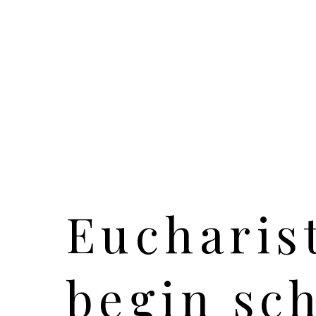
Eucharist
begin sch