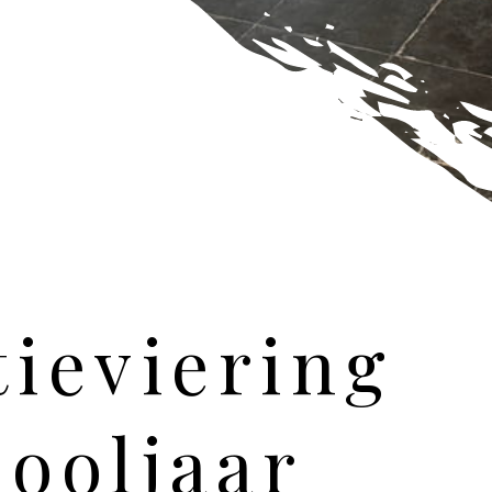
ieviering
ooljaar