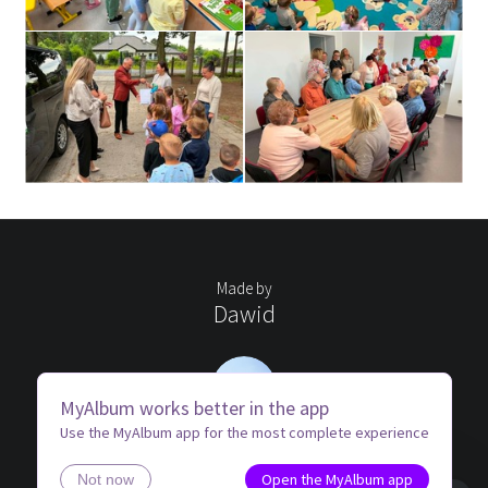
Made by
Dawid
MyAlbum works better in the app
Use the MyAlbum app for the most complete experience
Open the MyAlbum app
Not now