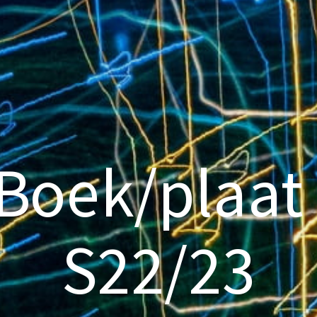
Boek/plaat
S22/23