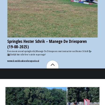
Springles Hester Schrik – Manege De Driesporen
(19-08-2025)
Een mooie avond springles bij Manege De Driesporen met instructie van Hester Schrik 🐎
📸 Bekijk hier alle foto’s uit de reportage!
www.freerkboskersfotografie.nl