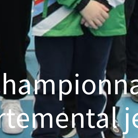
hampionn
rtemental j