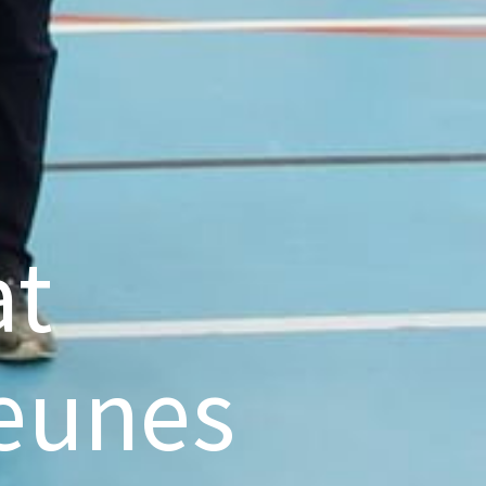
at
eunes