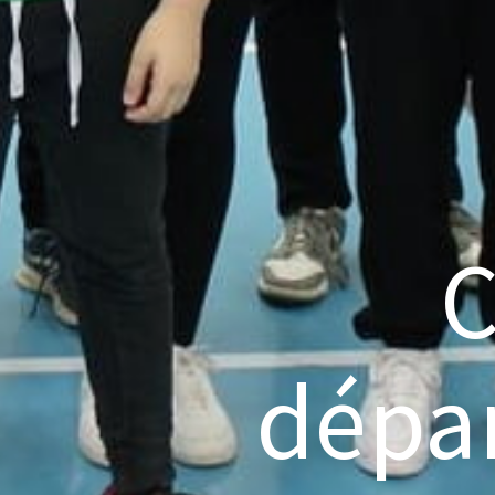
C
dépa