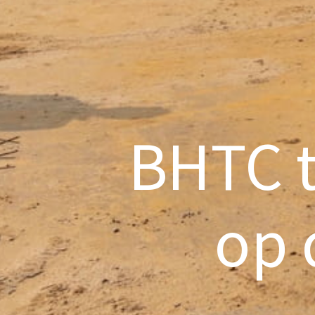
BHTC t
op 