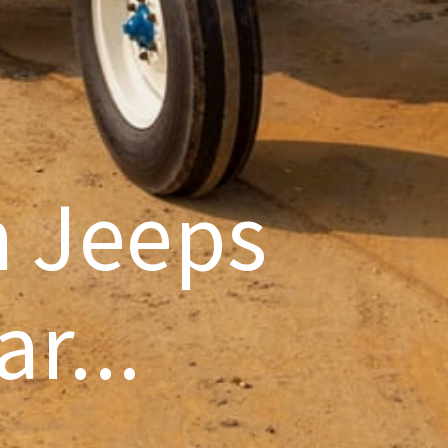
n Jeeps
r...