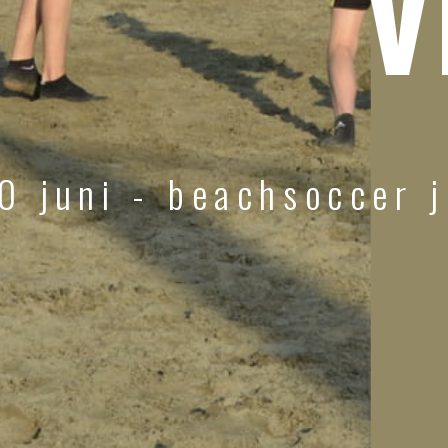
v
0 juni - beachsoccer 