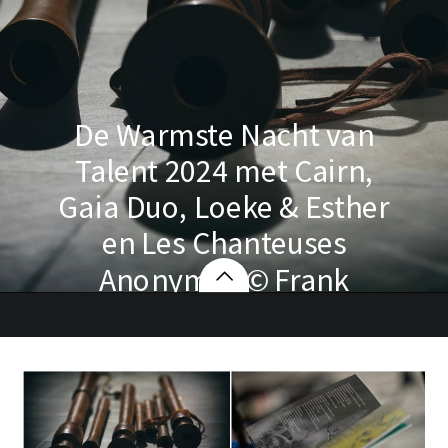
De Warmste Nacht van
Talent 2024 met Cairn,
Gaia Duo, Loeke & Esther
en Les Chanteuses
Anonymes © Frank
Emmers