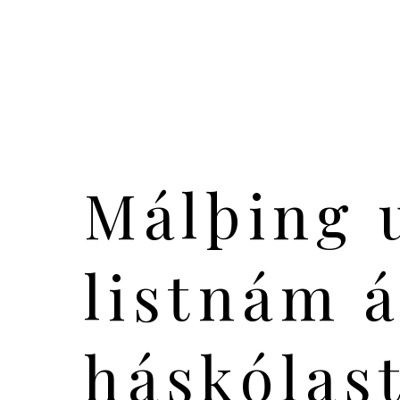
Málþing 
listnám á
háskólast