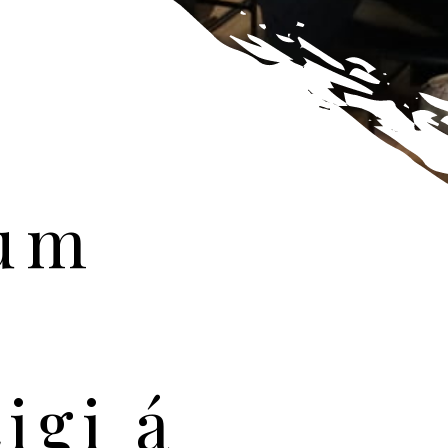
um
igi á