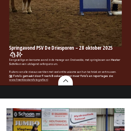
Springavond PSV De Driesporen – 28 oktober 2025
🐴✨
Een gezellige en leerzame avond in de manege van Onstwedde, met springlessen van
Hester
Schrik
en een uitdagend oefenparcours.
Ruiters van alle niveaus werkten met veel enthousiasme aan hun techniek en vertrouwen.
📸
Foto’s gemaakt door Freerk Boskers – voor meer foto’s en reportages zie:
www.freerkboskersfotografie.nl