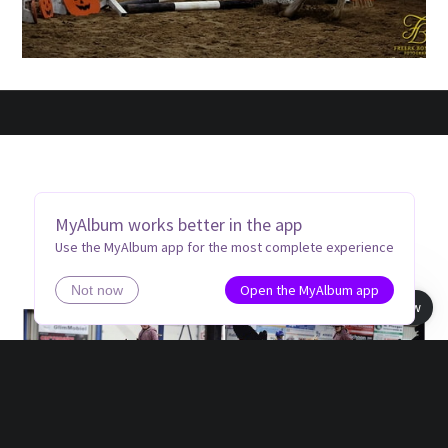
MyAlbum works better in the app
Use the MyAlbum app for the most complete experience
Open the MyAlbum app
Not now
Book view