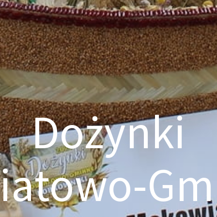
Dożynki
iatowo-Gm