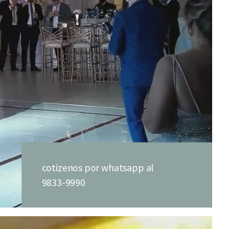
cotizenos por whatsapp al
9833-9990