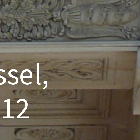
sel,
012