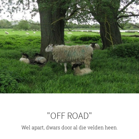
"OFF ROAD"
Wel apart, dwars door al die velden heen.