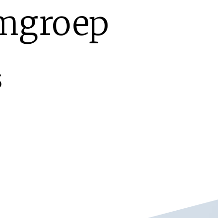
mgroep
5