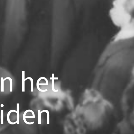
n het
iden