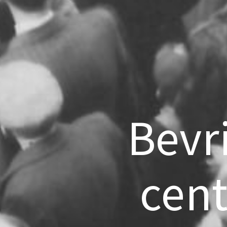
Bevr
cen