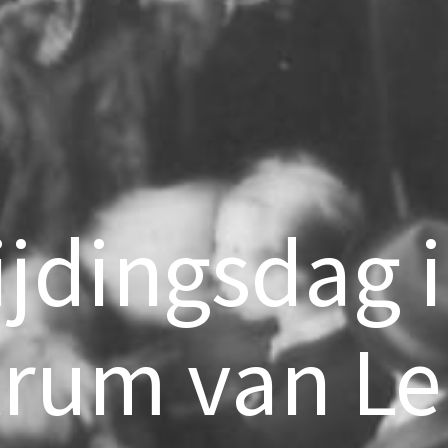
ijdingsdag i
trum van Le