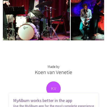
Made by
Koen van Venetie
K
V
MyAlbum works better in the app
Use the MyAlbum app for the most complete experience