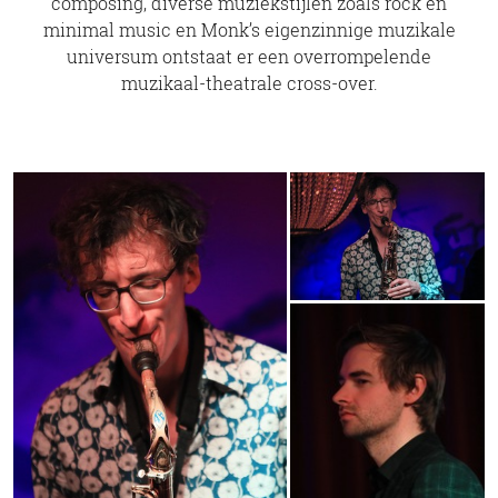
composing, diverse muziekstijlen zoals rock en
minimal music en Monk’s eigenzinnige muzikale
universum ontstaat er een overrompelende
muzikaal-theatrale cross-over.