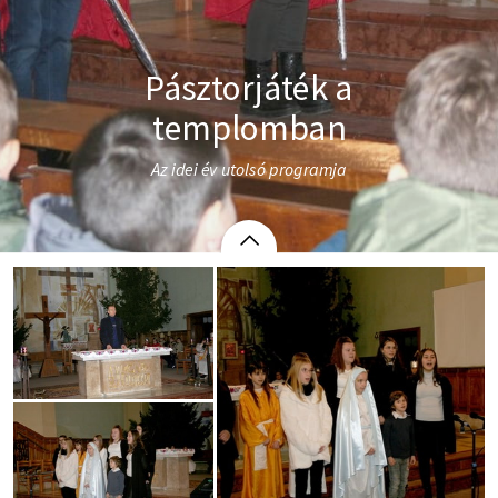
Pásztorjáték a
templomban
Az idei év utolsó programja