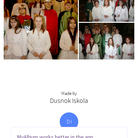
Made by
Dusnok Iskola
D
I
MyAlbum works better in the app