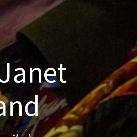
 Janet
and