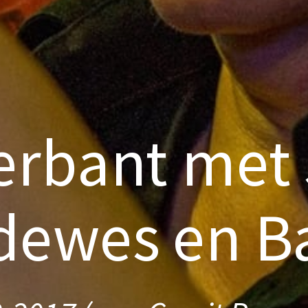
erbant met
dewes en B